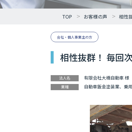
TOP
お客様の声
相性
会社・個人事業主の方
相性抜群！ 毎回
有限会社大橋自動車 様
法人名
自動車鈑金塗装業、乗
業種